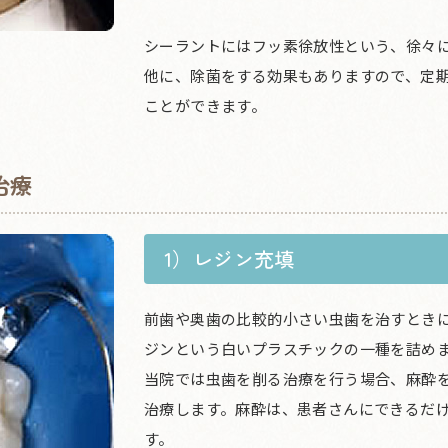
シーラントにはフッ素徐放性という、徐々
他に、除菌をする効果もありますので、定
ことができます。
治療
1）レジン充填
前歯や奥歯の比較的小さい虫歯を治すとき
ジンという白いプラスチックの一種を詰め
当院では虫歯を削る治療を行う場合、麻酔
治療します。麻酔は、患者さんにできるだ
す。