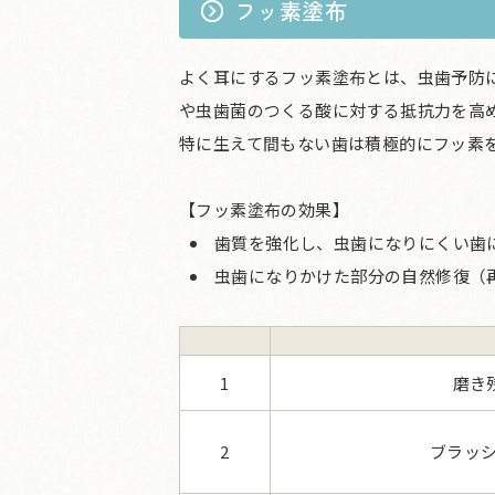
フッ素塗布
よく耳にするフッ素塗布とは、虫歯予防
や虫歯菌のつくる酸に対する抵抗力を高
特に生えて間もない歯は積極的にフッ素
【フッ素塗布の効果】
歯質を強化し、虫歯になりにくい歯
虫歯になりかけた部分の自然修復（
1
磨き
2
ブラッシ