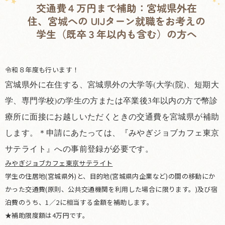
交通費４万円まで補助：宮城県外在
住、宮城への UIJターン就職をお考えの
学生（既卒３年以内も含む）の方へ
令和８年度も行います！
宮城県外に在住する、宮城県外の大学等(大学(院)、短期大
学、専門学校)の学生の方または卒業後3年以内の方で幣診
療所に面接にお越しいただくときの交通費を宮城県が補助
します。＊申請にあたっては、『みやぎジョブカフェ東京
サテライト』への事前登録が必要です。
みやぎジョブカフェ東京サテライト
学生の住居地(宮城県外)と、目的地(宮城県内企業など)の間の移動にか
かった交通費(原則、公共交通機関を利用した場合に限ります。)及び宿
泊費のうち、1／2に相当する金額を補助します。
★補助限度額は4万円です。