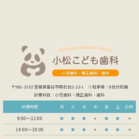
〒981-3332 宮城県富谷市明石台2-22-1 ☆駐車場：8台分完備
診療科目：小児歯科・矯正歯科・歯科
診療時間
⽉
火
水
木
金
土
日祝
9:00～12:00
●
●
●
✕
●
●
✕
14:00～19:00
●
●
●
✕
●
●
✕